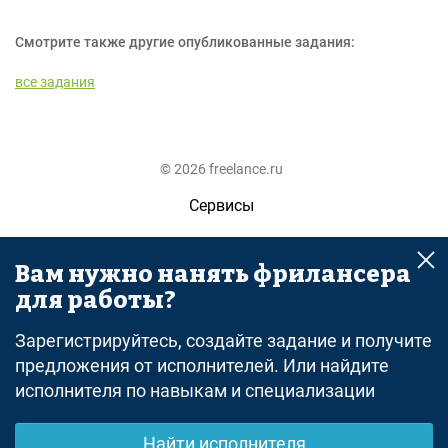
Смотрите также другие опубликованные задания:
все задания
© 2026 freelance.ru
Сервисы
Помощь
Вам нужно нанять фрилансера
Поиск
для работы?
Правила
Зарегистрируйтесь, создайте задание и получите
Оферта
предложения от исполнителей. Или найдите
исполнителя по навыкам и специализации
Политика конфиденциальности
Дисклеймер о ЗоЗПП
Найти исполнителя