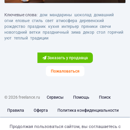
Ключевые слова:
дом
мандарины
шоколад
домашний
огни
еловые
стиль
свет
атмосфера
деревенский
рождество
праздник
кухня
интерьер
пряники
свечи
новогодний
ветки
праздничный
зима
декор
стол
горячий
уют
теплый
традиции
Заказать у продавца
Пожаловаться
© 2026 freelance.ru
Сервисы
Помощь
Поиск
Правила
Оферта
Политика конфиденциальности
Дисклеймер о ЗоЗПП
Отказ от ответственности
Продолжая пользоваться сайтом, вы соглашаетесь с