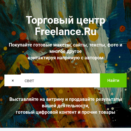
Торговый центр
Freelance.Ru
Покупайте готовые макеты, сайты, тексты, фото и
многое другое
контактируя напрямую с автором
×
Найти
Выставляйте на витрину и продавайте результаты
вашей деятельности,
готовый цифровой контент и прочие товары