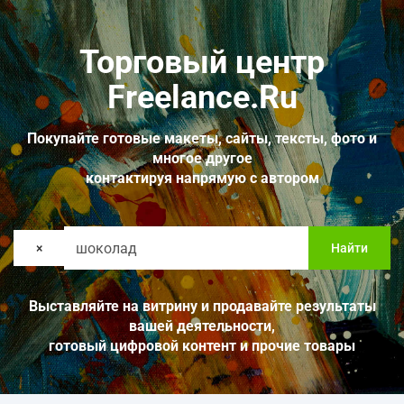
Торговый центр
Freelance.Ru
Покупайте готовые макеты, сайты, тексты, фото и
многое другое
контактируя напрямую с автором
×
Найти
Выставляйте на витрину и продавайте результаты
вашей деятельности,
готовый цифровой контент и прочие товары