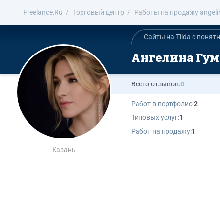
Freelance.Ru
Торговый центр
Работы на продажу angelin
Сайты на Tilda с поня
Ангелина Гу
Всего отзывов:
0
Работ в портфолио:
2
Типовых услуг:
1
Работ на продажу:
1
Казань