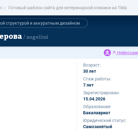
i
Готовый шаблон сайта для ветеринарной клиники на Tilda
тной структурой и аккуратным дизайном
мерова
angelini
Нейросам
Возраст:
30 лет
Стаж работы:
7 лет
Зарегистрирован:
15.04.2026
Образование:
Бакалавриат
Юридический статус:
Самозанятый