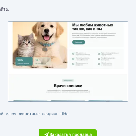
айта.
ый
ключ
животные
лендинг
tilda
Заказать у продавца