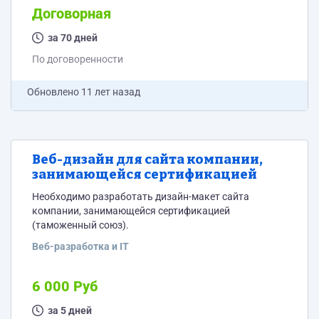
сразу озвучивать стоимость работ (можно в личку).
Договорная
домашний персонал домашний персонал ростов
найти домработницу няня для малыша подбор
за 70 дней
домашнего персонала сиделка в больницу сиделка
По договоренности
для больного сиделка для пожилого человека...
Обновлено
11 лет назад
Веб-дизайн для сайта компании,
занимающейся сертификацией
Необходимо разработать дизайн-макет сайта
компании, занимающейся сертификацией
(таможенный союз).
Веб-разработка и IT
6 000 Руб
за 5 дней