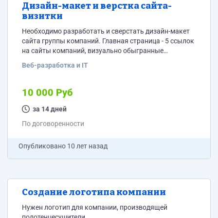
Дизайн-макет и верстка сайта-
визитки
Необходимо разработать и сверстать дизайн-макет
сайта группы компаний. Главная страница - 5 ссылок
на сайты компаний, визуально обыгранные
(возможно с элементами анимации) в тематике
Веб-разработка и IT
направлений каждой из компаний. Также должен
быть раздел с общей контактной информацией.
10 000 Руб
за 14 дней
По договоренности
Опубликовано
10 лет назад
Создание логотипа компании
Нужен логотип для компании, производящей
полотенцесушители.