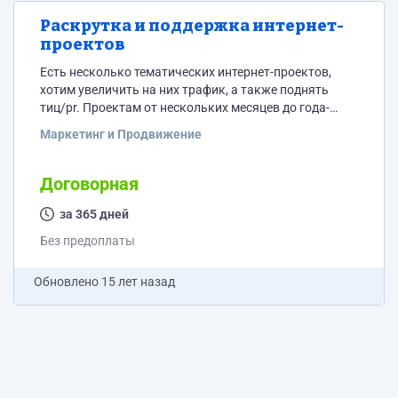
Раскрутка и поддержка интернет-
проектов
Есть несколько тематических интернет-проектов,
хотим увеличить на них трафик, а также поднять
тиц/pr. Проектам от нескольких месяцев до года-
полутора. На некоторых тиц/pr уже не нулевые.
Маркетинг и Продвижение
Также рассмотрим предложения по регулярному
контентному наполнению проектов новостями и
статьями.
Договорная
за 365 дней
Без предоплаты
Обновлено
15 лет назад