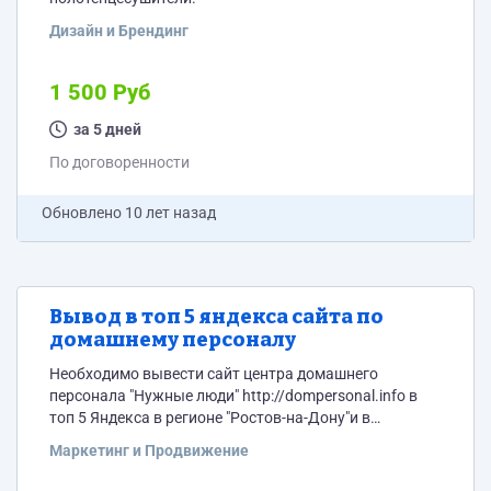
Дизайн и Брендинг
1 500 Руб
за 5 дней
По договоренности
Обновлено
10 лет назад
Вывод в топ 5 яндекса сайта по
домашнему персоналу
Необходимо вывести сайт центра домашнего
персонала "Нужные люди" http://dompersonal.info в
топ 5 Яндекса в регионе "Ростов-на-Дону"и в
дальнейшем держать его в этой пятерке по
Маркетинг и Продвижение
нижеприведенным ключевым фразам. Помесячная
оплата. Просьба к заинтересованным исполнителям -