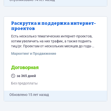
Раскрутка и поддержка интернет-
проектов
Есть несколько тематических интернет-проектов,
хотим увеличить на них трафик, а также поднять
тиц/pr. Проектам от нескольких месяцев до года-
полутора. На некоторых тиц/pr уже не нулевые.
Маркетинг и Продвижение
Также рассмотрим предложения по регулярному
контентному наполнению проектов новостями и
статьями.
Договорная
за 365 дней
Без предоплаты
Обновлено
15 лет назад