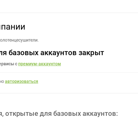
Создание логотипа компании - Задание для фрилансеров #662145
мпании
полотенцесушители.
ля базовых аккаунтов закрыт
ервисы с
премиум-аккаунтом
жно
авторизоваться
я, открытые для базовых аккаунтов: