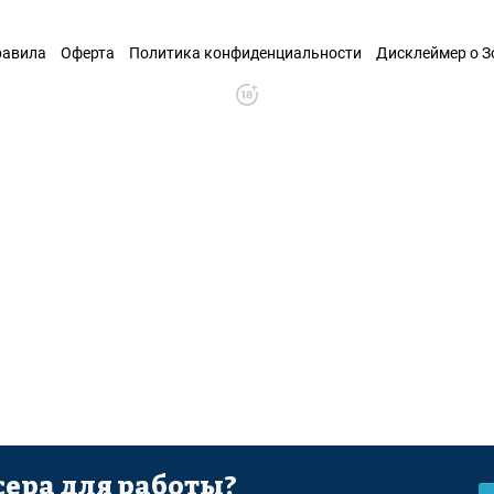
равила
Оферта
Политика конфиденциальности
Дисклеймер о 
ера для работы?