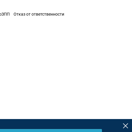
ЗоЗПП
Отказ от ответственности