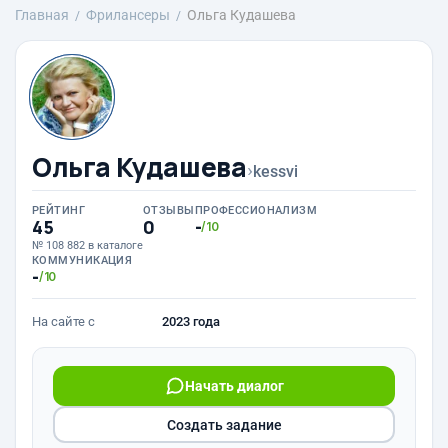
Главная
Фрилансеры
Ольга Кудашева
Ольга Кудашева
›
kessvi
РЕЙТИНГ
ОТЗЫВЫ
ПРОФЕССИОНАЛИЗМ
45
0
-
/10
№ 108 882 в каталоге
КОММУНИКАЦИЯ
-
/10
На сайте с
2023 года
Начать диалог
Создать задание