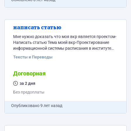
написать статью
Мне нужно доказать что моя вкр является проектом-
Написать статью Тема моей вкр-Проектирование
информационной системы расписания в институте
инженерных технологий и естественных наук
Тексты и Переводы
Применив одну из методологий ниже есть ссылки
объем 3-4 стр
http://www.fostas.ru/library/show_article.php?id=4
Договорная
https://proektoved.com/metody/pmbok.html
http://www.isopm.ru/metodicheskie_osnovy/gosts/
за 2 дня
Без предоплаты
Опубликовано
9 лет назад