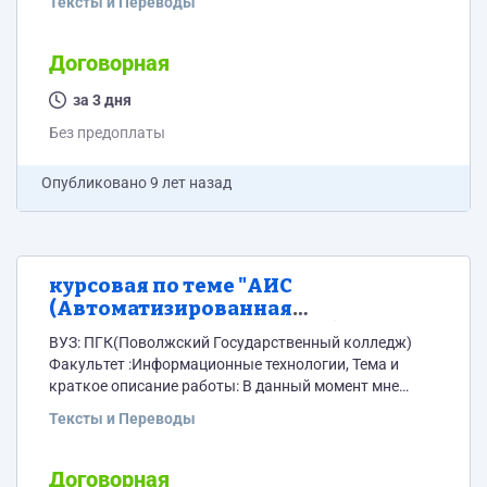
Тексты и Переводы
выполнению курсового проекта по дисциплине
Вариант 5б
Договорная
за 3 дня
Без предоплаты
Опубликовано
9 лет назад
курсовая по теме "АИС
(Автоматизированная
информационная система)
ВУЗ: ПГК(Поволжский Государственный колледж)
администрация сельского
Факультет :Информационные технологии, Тема и
поселения с. Павловка)"
краткое описание работы: В данный момент мне
нужна курсовая работа. Программа на С# по теме
Тексты и Переводы
"АИС(Автоматизированная информационная
система) администрация сельского поселения с.
Павловка) " которая будет включать удаленную базу
Договорная