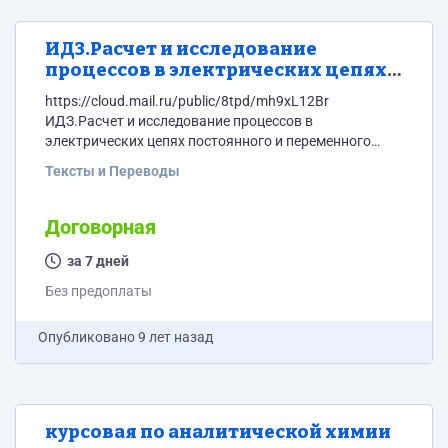
ИДЗ.Расчет и исследование
процессов в электрических цепях
постоянного и переменного тока
https://cloud.mail.ru/public/8tpd/mh9xL12Br
ЛБ
ИДЗ.Расчет и исследование процессов в
электрических цепях постоянного и переменного
тока ЛБ 1.Разработка виртуальной лабораторной
Тексты и Переводы
установки в Electronics Workbench ЛБ 2.Применение
программы MathCAD для типовых
электротехнических расчетов ЛБ 3.Моделирование
Договорная
полевых задач в программе ELCUT
за 7 дней
Без предоплаты
Опубликовано
9 лет назад
курсовая по аналитической химии