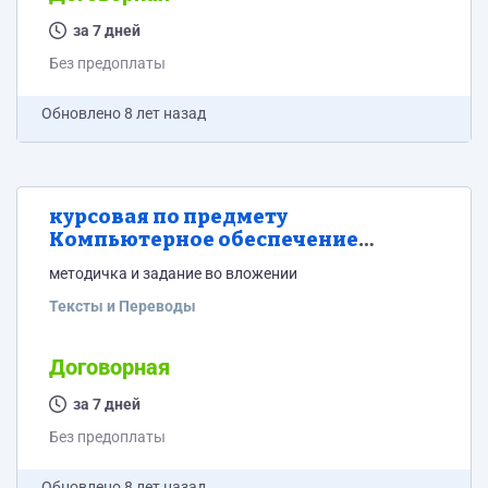
за 7 дней
Без предоплаты
Обновлено
8 лет назад
курсовая по предмету
Компьютерное обеспечение
расчетно-проектной и
методичка и задание во вложении
экспериментально-
исследовательской деятельности
Тексты и Переводы
Договорная
за 7 дней
Без предоплаты
Обновлено
8 лет назад