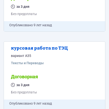
данных. Вот методичка. Я на последнем 4 курсе. Эта
курсовая идёт в диплом поэтому нормаконтроль
за 3 дня
должен быть ТАКИМ. +РЕЧЬ к курсовому Объём
Без предоплаты
работы: согласно методичке работу...
Опубликовано
9 лет назад
курсовая работа по ТЭЦ
вариант А35
Тексты и Переводы
Договорная
за 3 дня
Без предоплаты
Опубликовано
9 лет назад