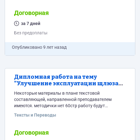
Договорная
за 7 дней
Без предоплаты
Опубликовано
9 лет назад
Дипломная работа на тему
"Улучшение эксплуатации щлюза
№1 Вытегорского гидроузла ВБК"
Некоторые материалы в плане текстовой
(Волго-Балтийского канала"
составляющей, направленной преподавателем
имеются. методички нет 60стр работу будут
проверять по внутренней программе вуза-доступ
Тексты и Переводы
будет обеспечен
Договорная