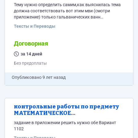
Тему нужно определить самим,как выяснилась тема
должна соответствовать вот этим мви (смотри
приложение) только гальванических ванн
хромирования.осветления не нужно. 30 стр. чуть
Тексты и Переводы
позже методичка по оформлению курсовой
Договорная
за 14 дней
Без предоплаты
Опубликовано
9 лет назад
контрольные работы по предмету
МАТЕМАТИЧЕСКОЕ
МОДЕЛИРОВАНИЕ СИСТЕМ И
задание в приложении решить нужно обе Вариант
ПРОЦЕССОВ
1102