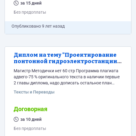
за 15 дней
Без предоплаты
Опубликовано
9 лет назад
Диплом на тему "Проектирование
понтонной гидроэлектростанции
для применения в горной
Магистр Методички нет 60 стр Программа плагиата
местности"
адвего-75 % оригинального текста в наличии первые
2 главы диплома, надо дописать остальное план
работы: ВВЕДЕНИЕ 1. ОБЩАЯ ЧАСТЬ 1.1. Природные
Тексты и Переводы
условия расположения Понтонной
Гидроэлектростанции (ПГЭС) 1.2. Выбор расчетных
гидрографов средневодного года 1.3. Определение
Договорная
максимального расчетного расхода 1.4. Построение
суточных графиков нагрузки на систему ПГЭС 1.5.
за 10 дней
Построение годовых графиков максимальных
Без предоплаты
нагрузок на систему ПГЭС 1.6. Расчет режимов...