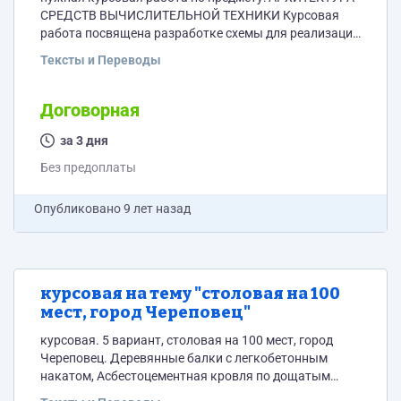
СРЕДСТВ ВЫЧИСЛИТЕЛЬНОЙ ТЕХНИКИ Курсовая
работа посвящена разработке схемы для реализации
указанного в задании алгоритма и составлению
Тексты и Переводы
микропрограммы. Вариант задания: нормализация
чисел одинарной и двойной длины. ПЭ-ВС2.
Договорная
за 3 дня
Без предоплаты
Опубликовано
9 лет назад
курсовая на тему "столовая на 100
мест, город Череповец"
курсовая. 5 вариант, столовая на 100 мест, город
Череповец. Деревянные балки с легкобетонным
накатом, Асбестоцементная кровля по дощатым
стропилам. Скидываю тебе методические указания к