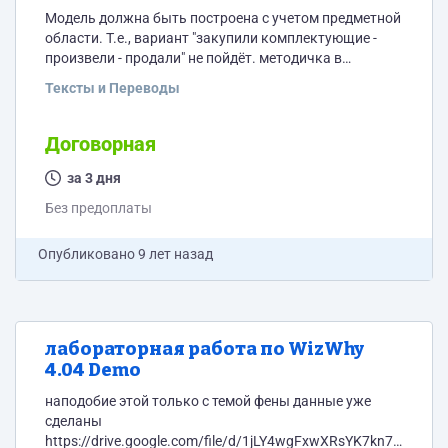
Модель должна быть построена с учетом предметной
области. Т.е., вариант "закупили комплектующие -
произвели - продали" не пойдёт. методичка в
приложении
Тексты и Переводы
Договорная
за 3 дня
Без предоплаты
Опубликовано
9 лет назад
лабораторная работа по WizWhy
4.04 Demo
наподобие этой только с темой фены данные уже
сделаны
https://drive.google.com/file/d/1jLY4wgFxwXRsYK7kn7OJM4D