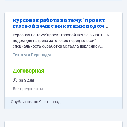
курсовая работа на тему:"проект
газовой печи с выкатным подом
для нагрева заготовок перед
курсовая на тему:"проект газовой печи с выкатным
ковкой"
подом для нагрева заготовок перед ковкой"
специальность обработка металла давлением
предмет теплотехника задание в приложении
Тексты и Переводы
методичка дополнительно на почту
Договорная
за 3 дня
Без предоплаты
Опубликовано
9 лет назад