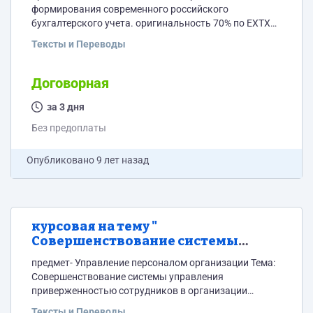
бухгалтерского учета"
формирования современного российского
бухгалтерского учета. оригинальность 70% по ЕХТХ
объем- 30 стр
Тексты и Переводы
Договорная
за 3 дня
Без предоплаты
Опубликовано
9 лет назад
курсовая на тему "
Совершенствование системы
управления приверженностью
предмет- Управление персоналом организации Тема:
сотрудников в организации
Совершенствование системы управления
(предприятии)"
приверженностью сотрудников в организации
(предприятии) оригинальность 70% по ЕХТХ объем
Тексты и Переводы