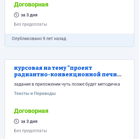
Договорная
за 3 дня
Без предоплаты
Опубликовано
9 лет назад
курсовая на тему "проект
радиантно-конвекционной печи
шатрового типа для нагрева
задание в приложении чуть позже будет методичка
отбензиненной нефти смесовым
топливом"
Тексты и Переводы
Договорная
за 3 дня
Без предоплаты