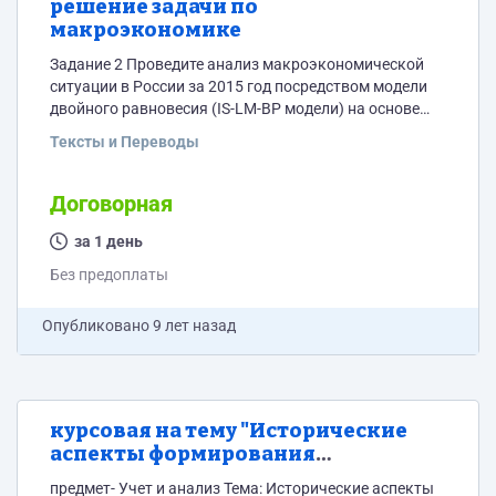
решение задачи по
макроэкономике
Задание 2 Проведите анализ макроэкономической
ситуации в России за 2015 год посредством модели
двойного равновесия (IS-LM-BP модели) на основе
данных официальной статистики. В рамках анализа
Тексты и Переводы
макроэкономической ситуации необходимо: 1.
проанализировать влияние на национальную
экономику России экзогенных шоков, изменения
Договорная
ситуации на рынке благ, денег и иностранной
валюты, а также направление и содержание
за 1 день
макроэкономической политики (денежно-кредитной,
Без предоплаты
бюджетно-налоговой, валютной) государства; 2.
отобразить ситуацию графически (IS-LM-BP модель).
Опубликовано
9 лет назад
курсовая на тему "Исторические
аспекты формирования
современного российского
предмет- Учет и анализ Тема: Исторические аспекты