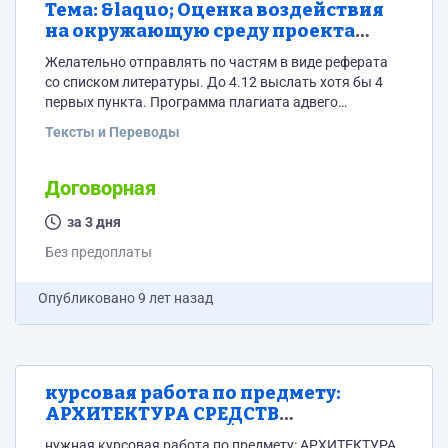
Тема: &laquo; Оценка воздействия
на окружающую среду проекта
полигона твёрдых коммунальных
Желательно отправлять по частям в виде реферата
отходов мощностью 200 тыс.т/год,
со списком литературы. До 4.12 выслать хотя бы 4
Первомайское сельское поселение,
первых пункта. Программа плагиата адвего
Выборгский район , Ленинградской
Оригинальность 80-85% Состав отчета: 1. Титульный
Тексты и Переводы
области&raquo;
лист 2. Определение задач экологической оценки
&ndash; территориальные и временные рамки
исследования, задачи оценки воздействия. 3.
Договорная
Описание окружающей среды. 4. Описание
существующих требований законодательства (к
за 3 дня
качеству окружающей среды, к намечаемой
Без предоплаты
деятельности, к мерам по снижению воздействия)
5....
Опубликовано
9 лет назад
курсовая работа по предмету:
АРХИТЕКТУРА СРЕДСТВ
ВЫЧИСЛИТЕЛЬНОЙ ТЕХНИКИ
нужная курсовая работа по предмету: АРХИТЕКТУРА