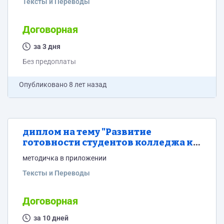
Тексты и Переводы
Договорная
за 3 дня
Без предоплаты
Опубликовано
8 лет назад
диплом на тему "Развитие
готовности студентов колледжа к
осуществлению профессиональной
методичка в приложении
деятельности при реализации
курса "электроэнергетика"
Тексты и Переводы
Договорная
за 10 дней