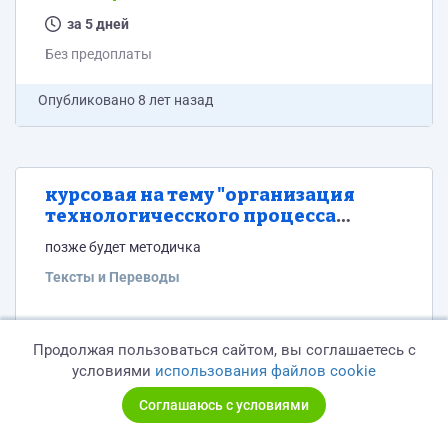
технологической схемы 1-2 стр 2 спец часть 2.1
описание конструкции и принцип действия 2-3 стр 2.2
за 5 дней
патентный поиск 2.3 сущность...
Без предоплаты
Опубликовано
8 лет назад
курсовая на тему "организация
технологичесского процесса
обслуживание и ремонта система
позже будет методичка
питания карбюраторных
двигателей на примере двигателя
Тексты и Переводы
ВАЗ2107"
Договорная
Продолжая пользоваться сайтом, вы соглашаетесь с
за 10 дней
условиями
использования файлов cookie
Без предоплаты
Соглашаюсь с условиями
Опубликовано
8 лет назад