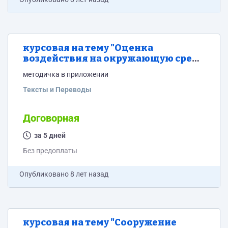
курсовая на тему "Оценка
воздействия на окружающую среду
Проекта строительства Завода по
методичка в приложении
термическому уничтожению мед. и
других опасных отходов годовой
Тексты и Переводы
производительностью 5000 тонн в
год, по адресу: г.Санкт-Петербург,
Договорная
ш.Волхонское д.116"
за 5 дней
Без предоплаты
Опубликовано
8 лет назад
курсовая на тему "Сооружение