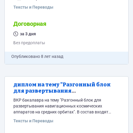
ЭЛЕМЕНТЫ ЛИНЕЙНОЙ АЛГЕБРЫ
Тексты и Переводы
Договорная
за 3 дня
Без предоплаты
Опубликовано
8 лет назад
диплом на тему "Разгонный блок
для развертывания
навигационных космических
ВКР бакалавра на тему "Разгонный блок для
аппаратов на средних орбитах"
развертывания навигационных космических
аппаратов на средних орбитах". В состав входят
баллистический расчет, пневмогидравлическая
Тексты и Переводы
схема и теплообменник как спецчасть. Чертеж
общего вида разгонного блока и чертеж