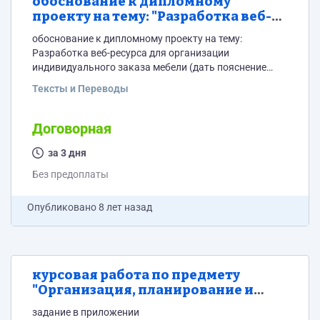
обоснование к дипломному
проекту на тему: "Разработка веб-
ресурса для организации
обоснование к дипломному проекту на тему:
индивидуального заказа мебели"
Разработка веб-ресурса для организации
индивидуального заказа мебели (дать пояснение
теме, то есть это примерно будет сайт фирмы где
Тексты и Переводы
будет 3d конструктор мебели) Страниц примерно 5-8.
Разделы: 1. Постановка задачи(необходимо для
работы...., основная идея, сжато) 2. Назначение(для
Договорная
кого и чего предназначена, заказчик, 5-6 строчек) 3.
Описание предметной области(может быть описание
за 3 дня
компании заказчика, предпосылки для разработки,
Без предоплаты
какие проблемы решает разработка...
Опубликовано
8 лет назад
курсовая работа по предмету
"Организация, планирование и
управление в строительстве"
задание в приложении