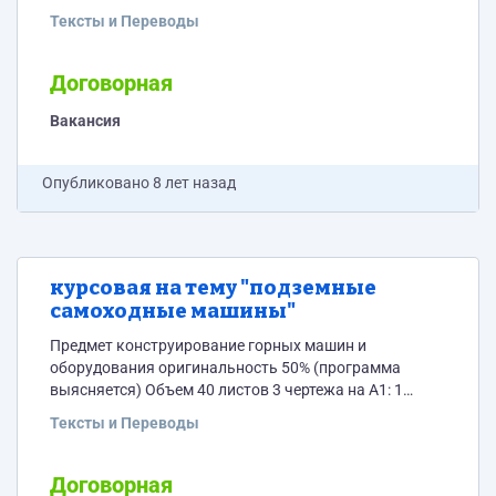
Тексты и Переводы
Договорная
Вакансия
Опубликовано
8 лет назад
курсовая на тему "подземные
самоходные машины"
Предмет конструирование горных машин и
оборудования оригинальность 50% (программа
выясняется) Объем 40 листов 3 чертежа на А1: 1
общий вид машины 2 узел в который вноситься
Тексты и Переводы
модификация 3 деталировка узла с модификацией
объем заполнения листов А1 85% примерный план:
Введение 1-2стр 1 описание выбранной
Договорная