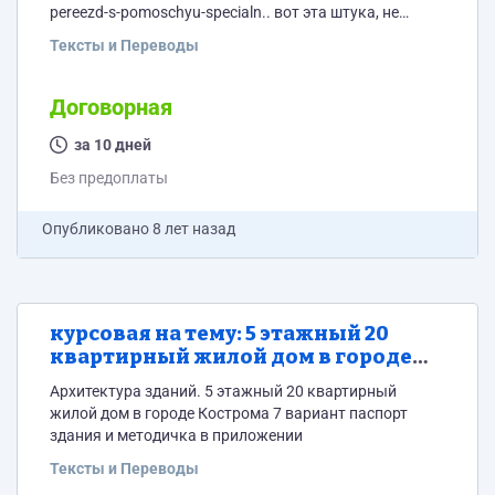
pereezd-s-pomoschyu-specialn.. вот эта штука, не
необходимо ее разработать для нашей страны ( я не
Тексты и Переводы
знаю, как правильно мысль изложить ). Эти штуки
есть за границей, у нас нет, вроде как . Основная идея
такая, что не в каждо доме есть лифты ,а где они есть,
Договорная
то не всегда работают и лифты это не очень удобно,
то мы...
за 10 дней
Без предоплаты
Опубликовано
8 лет назад
курсовая на тему: 5 этажный 20
квартирный жилой дом в городе
Кострома
Архитектура зданий. 5 этажный 20 квартирный
жилой дом в городе Кострома 7 вариант паспорт
здания и методичка в приложении
Тексты и Переводы