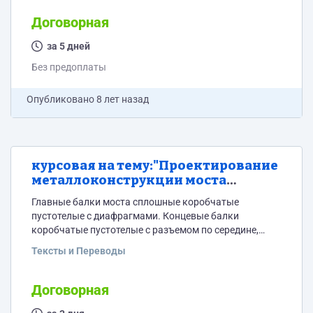
Договорная
за 5 дней
Без предоплаты
Опубликовано
8 лет назад
курсовая на тему:"Проектирование
металлоконструкции моста
мостового крана груз-тью 15 т.
Главные балки моста сплошные коробчатые
пролетом 24 м"
пустотелые с диафрагмами. Концевые балки
коробчатые пустотелые с разъемом по середине,
сталь ст 3 сп. Чертежи надо два главных на формате а
Тексты и Переводы
1 остальные а 4 методички нет есть учебник-
частично в приложении
Договорная