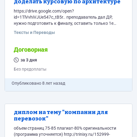
доделать курсовую по архитектуре
https://drive.google.com/open?
id=1TlVvhiVJUe547c_tB5r.. преподаватель дал ДР,
нужно подготовить к финалу, оставить только 1е
здание, 1 план этажей и тд.
Тексты и Переводы
Договорная
за 3 дня
Без предоплаты
Опубликовано
8 лет назад
диплом на тему "компании для
перевозок"
объем страниц 75-85 плагиат-80% оригинальности
(программа уточняется) http://trinixy.ru/152999-