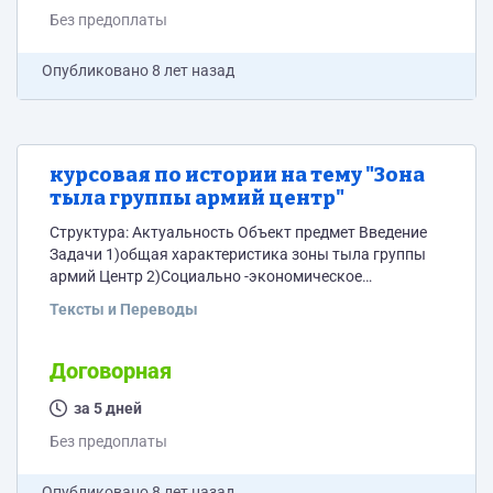
Без предоплаты
Опубликовано
8 лет назад
курсовая по истории на тему "Зона
тыла группы армий центр"
Структура: Актуальность Объект предмет Введение
Задачи 1)общая характеристика зоны тыла группы
армий Центр 2)Социально -экономическое
положение 3)Административно -территориаотеое
Тексты и Переводы
деление Вывод Список литературы Страниц 25-27
Процент уникальности выше 50% (название
уточняется) методичка позже
Договорная
за 5 дней
Без предоплаты
Опубликовано
8 лет назад