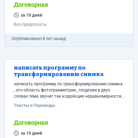
теплообменника + схема ПГС.
Договорная
за 10 дней
Без предоплаты
Опубликовано
8 лет назад
написать программу по
трансформированию снимка
написать программу по трансформированию снимка
, это область фотограмметрии , геодезии в двух
словах тема звучит так коррекция неравномерности
масштаба аэроснимков Программа должна
Тексты и Переводы
осуществляться внешнее внутреннее
ориентирования , трансформирования снимка и
сшивку Программу желательно писать в "матлаб "
Договорная
за 10 дней