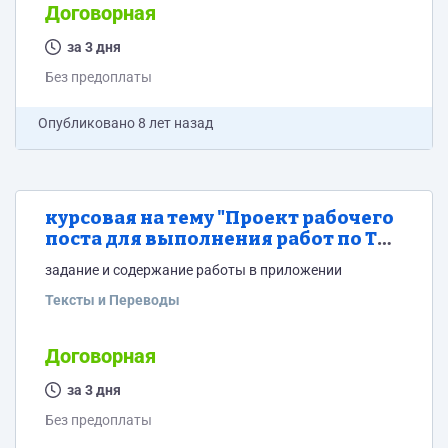
Договорная
за 3 дня
Без предоплаты
Опубликовано
8 лет назад
курсовая на тему "Проект рабочего
поста для выполнения работ по ТО
и ТР электрооборудования
задание и содержание работы в приложении
грузовых авбомобилей от 5 до 8
тонн"
Тексты и Переводы
Договорная
за 3 дня
Без предоплаты