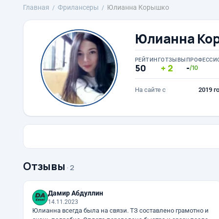
Главная
Фрилансеры
Юлианна Корышко
Юлианна Ко
РЕЙТИНГ
ОТЗЫВЫ
ПРОФЕССИ
50
2
-
/10
На сайте с
2019 г
Отзывы
· 2
Дамир Абдуллин
14.11.2023
Юлианна всегда была на связи. ТЗ составлено грамотно и