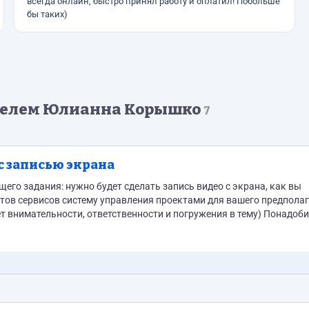
всегда онлайн, быстро принял работу и оплатил! Побольше
бы таких)
телем Юлианна Корышко
7
с записью экрана
его задания: нужно будет сделать запись видео с экрана, как вы
айтов сервисов систему управления проектами для вашего предпола
ет внимательности, ответственности и погружения в тему) Понадоби
или опыт работы с системами управления проектами, crm-системами