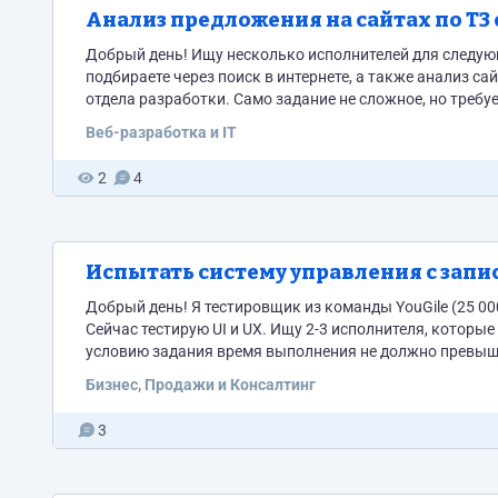
Анализ предложения на сайтах по ТЗ 
Добрый день! Ищу несколько исполнителей для следующ
подбираете через поиск в интернете, а также анализ с
отдела разработки. Само задание не сложное, но требу
примерно 40 минут-1 час. Важно: иметь представление 
Веб-разработка и IT
2
4
Испытать систему управления с запис
Добрый день! Я тестировщик из команды YouGile (25 00
Сейчас тестирую UI и UX. Ищу 2-3 исполнителя, которы
условию задания время выполнения не должно превыша
компьютер с микрофоном и хотя бы небольшой опыт ис
Бизнес, Продажи и Консалтинг
3