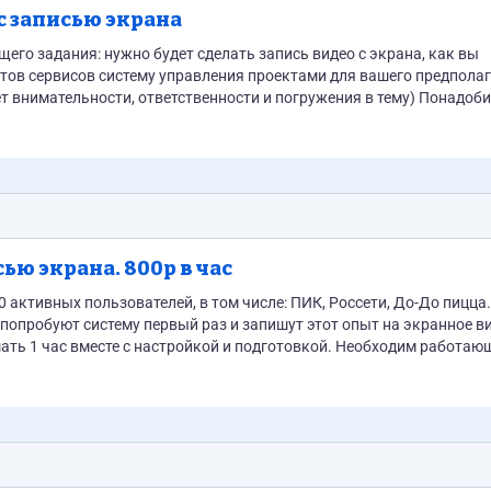
с записью экрана
его задания: нужно будет сделать запись видео с экрана, как вы
айтов сервисов систему управления проектами для вашего предпола
ет внимательности, ответственности и погружения в тему) Понадоби
или опыт работы с системами управления проектами, crm-системами
ью экрана. 800р в час
0 активных пользователей, в том числе: ПИК, Россети, До-До пицца
е попробуют систему первый раз и запишут этот опыт на экранное в
ть 1 час вместе с настройкой и подготовкой. Необходим работаю
пользования...