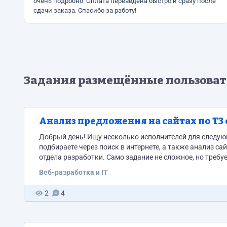
очень подробно. Оплата переведена быстро и сразу после
сдачи заказа. Спасибо за работу!
Задания размещённые пользова
Анализ предложения на сайтах по ТЗ 
Добрый день! Ищу несколько исполнителей для следующ
подбираете через поиск в интернете, а также анализ с
отдела разработки. Само задание не сложное, но требу
примерно 40 минут-1 час. Важно: иметь представление 
Веб-разработка и IT
2
4