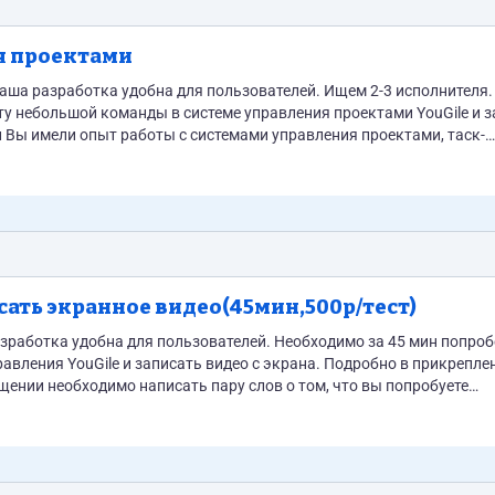
я проектами
аша разработка удобна для пользователей. Ищем 2-3 исполнителя.
у небольшой команды в системе управления проектами YouGile и 
и Вы имели опыт работы с системами управления проектами, таск-
изовать проект в подобных системах, можете откликаться на данн
сать экранное видео(45мин,500р/тест)
e и записать видео с экрана. Подробно в прикрепленном
организовать и пользовались ли вы какими-либо системами управления проектами. Если мы подтвердили, что вы 