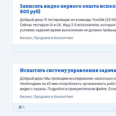
Записать видео первого опыта испол
800 руб)
Добрый день! Я тестировщик из команды YouGile (25 000 активных пользователей, в том числе: ПИК, Россети, До-До пицца…)
Сейчас тестирую UI и UX. Ищу 2-3 исполнителя, которые попробуют систему первый раз и запишут этот опыт на экранное видео. По
условию задания время выполнения не должно превышать 1 час вме
компьютер с микрофоном и хотя бы небольшой опыт ис
Бизнес, Продажи и Консалтинг
Испытать систему управления задача
Добрый день! Мы проводим исследование, насколько н
Необходимо за 45 мин попробовать организовать работ
видео с экрана. Подробно в прикрепленном файле. Есл
менеджерами или CRM, представляете, как можно орган
Бизнес, Продажи и Консалтинг
задание. Нам нужно...
1