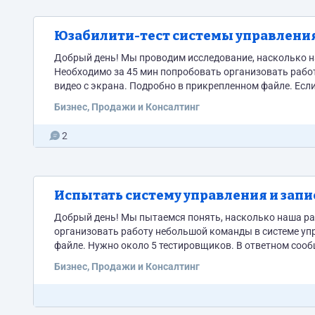
Юзабилити-тест системы управлени
Добрый день! Мы проводим исследование, насколько н
Необходимо за 45 мин попробовать организовать работ
видео с экрана. Подробно в прикрепленном файле. Есл
менеджерами или CRM, представляете, как можно орган
Бизнес, Продажи и Консалтинг
задание. Нам нужно...
2
Испытать систему управления и запи
Добрый день! Мы пытаемся понять, насколько наша разработка удобна для пользователей. Необходимо за 45 мин попробовать
организовать работу небольшой команды в системе управления YouGil
файле. Нужно около 5 тестировщиков. В ответном сообщении необходимо написать пару слов о том, что вы попробуете
Бизнес, Продажи и Консалтинг