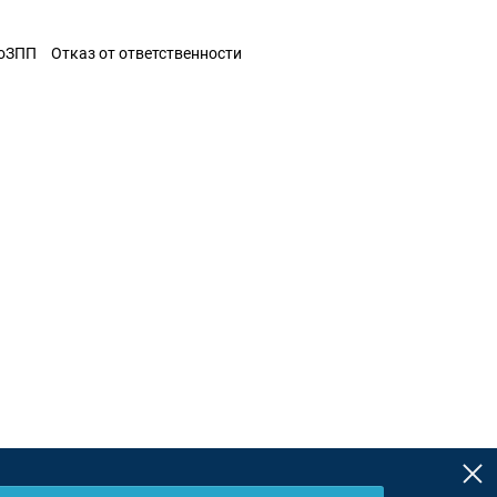
ЗоЗПП
Отказ от ответственности