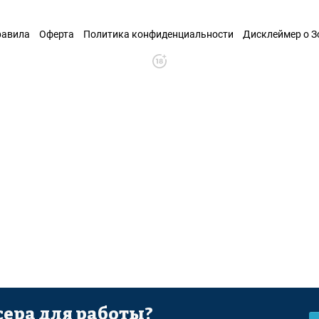
равила
Оферта
Политика конфиденциальности
Дисклеймер о 
ера для работы?