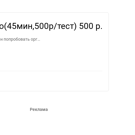
я фрилансеров #1119441
о(45мин,500р/тест)
500 р.
ин попробовать орг…
Реклама