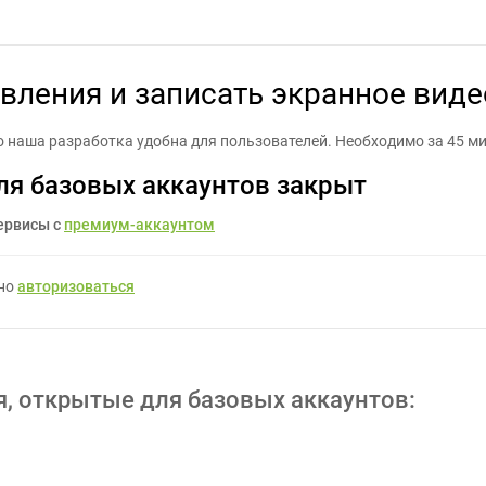
вления и записать экранное видео(45мин,500р/тест) - Задание дл
вления и записать экранное виде
 наша разработка удобна для пользователей. Необходимо за 45 м
ля базовых аккаунтов закрыт
ервисы с
премиум-аккаунтом
жно
авторизоваться
я, открытые для базовых аккаунтов: