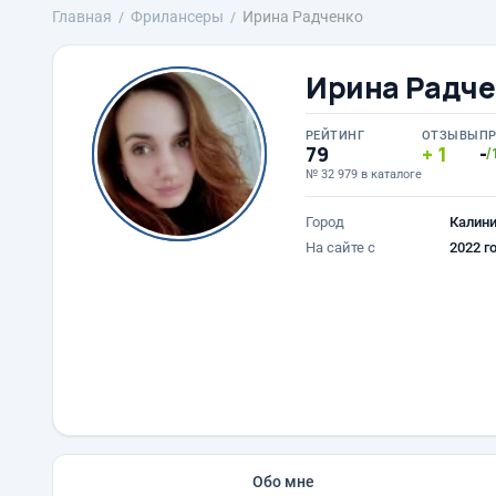
Главная
Фрилансеры
Ирина Радченко
Ирина Радче
РЕЙТИНГ
ОТЗЫВЫ
П
79
1
-
/
№ 32 979 в каталоге
Город
Калини
На сайте с
2022 г
Обо мне