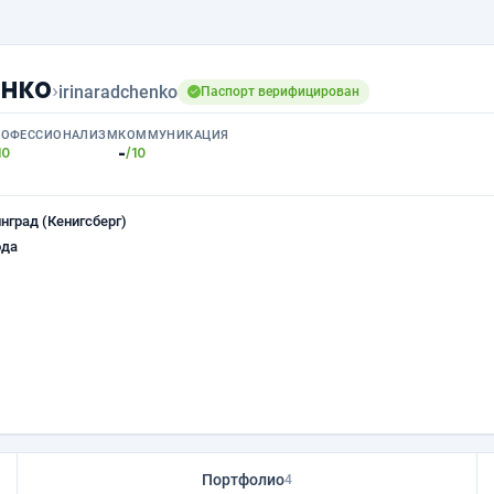
нко
›
irinaradchenko
Паспорт верифицирован
РОФЕССИОНАЛИЗМ
КОММУНИКАЦИЯ
-
10
/10
нград (Кенигсберг)
ода
Портфолио
4