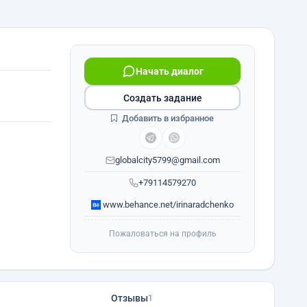
Начать диалог
Создать задание
Добавить в избранное
globalcity5799@gmail.com
+79114579270
www.behance.net/irinaradchenko
Пожаловаться на профиль
Отзывы
1