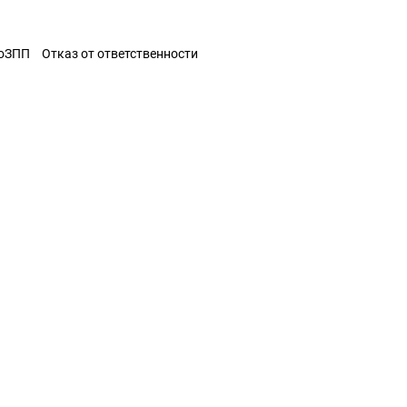
ЗоЗПП
Отказ от ответственности