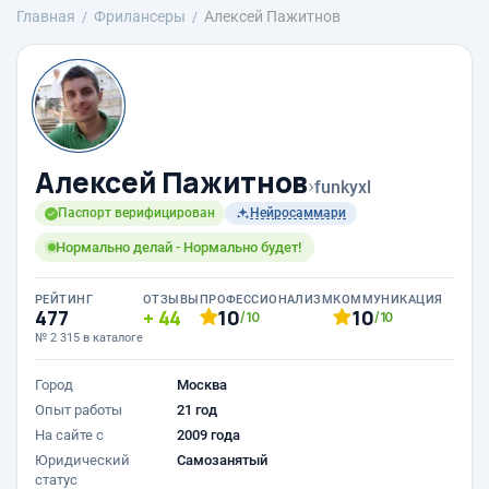
Главная
Фрилансеры
Алексей Пажитнов
Алексей Пажитнов
›
funkyxl
Паспорт верифицирован
Нейросаммари
Нормально делай - Нормально будет!
РЕЙТИНГ
ОТЗЫВЫ
ПРОФЕССИОНАЛИЗМ
КОММУНИКАЦИЯ
477
44
10
10
/10
/10
№ 2 315 в каталоге
Город
Москва
Опыт работы
21 год
На сайте с
2009 года
Юридический
Самозанятый
статус