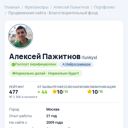
Главная
Фрилансеры
Алексей Пажитнов
Портфолио
Продвижение сайта - Благотворительный фонд
Алексей Пажитнов
›
funkyxl
Паспорт верифицирован
Нейросаммари
Нормально делай - Нормально будет!
РЕЙТИНГ
ОТЗЫВЫ
ПРОФЕССИОНАЛИЗМ
КОММУНИКАЦИЯ
477
44
10
10
/10
/10
№ 2 306 в каталоге
Город
Москва
Опыт работы
21 год
На сайте с
2009 года