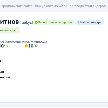
Продвижение сайта - Выкуп автомобилей - за 2 года стал лидером
итнов
›
funkyxl
Паспорт верифицирован
Нейросаммари
льно будет!
ОФЕССИОНАЛИЗМ
КОММУНИКАЦИЯ
10
10
/10
/10
а
ода
анятый