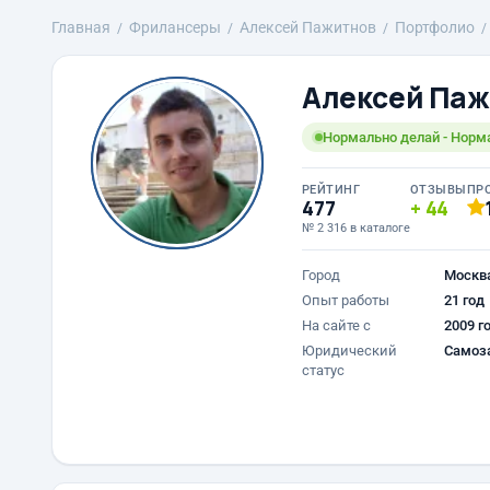
Главная
Фрилансеры
Алексей Пажитнов
Портфолио
Алексей Паж
Нормально делай - Норма
РЕЙТИНГ
ОТЗЫВЫ
ПР
477
44
№ 2 316 в каталоге
Город
Москв
Опыт работы
21 год
На сайте с
2009 г
Юридический
Самоз
статус