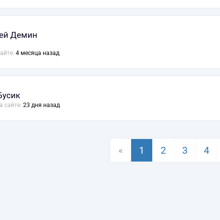
ей Демин
сайте:
4 месяца назад
Бусик
а сайте:
23 дня назад
«
1
2
3
4