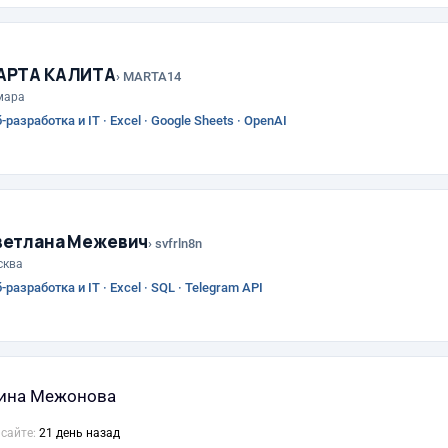
АРТА КАЛИТА
› MARTA14
мара
-разработка и IT · Excel · Google Sheets · OpenAI
ветлана Межевич
› svfrln8n
сква
-разработка и IT · Excel · SQL · Telegram API
ина Межонова
 сайте:
21 день назад