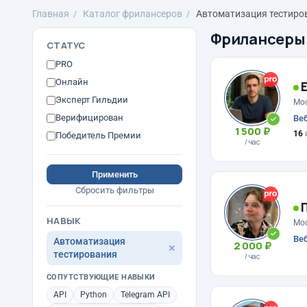
Главная
Каталог фрилансеров
Автоматизация тестиро
Фрилансеры
СТАТУС
PRO
Онлайн
Е
Эксперт Гильдии
Мо
Верифицирован
Веб
1 500 ₽
16
Победитель Премии
/ час
Применить
Сбросить фильтры
П
НАВЫК
Мо
Веб
Автоматизация
2 000 ₽
✕
тестирования
/ час
СОПУТСТВУЮЩИЕ НАВЫКИ
API
Python
Telegram API