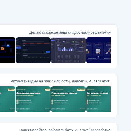
Делаю сложные задачи простыми решениями
Автоматизирую на n8n: CRM, боты, парсеры, AI. Гарантия.
Парсинг сайтов, Telegram-боты и Laravel-разработка