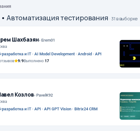
вания
•
Автоматизация тестирования
· 31 в выборке
рем Шахбазян
› Erem01
сква
-разработка и IT · AI Model Development · Android · API
отзывов
9
/
9
Выполнено
17
авел Козлов
› PavelK92
сква
-разработка и IT · API · API GPT Vision · Bitrix24 CRM