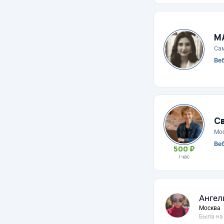
М
Са
Веб
С
Мо
Веб
500 ₽
/ час
Ангел
Москва
Была на