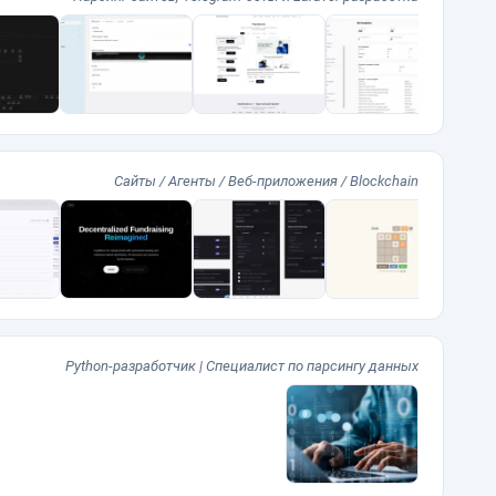
Сайты / Агенты / Веб-приложения / Blockchain
Python-разработчик | Специалист по парсингу данных