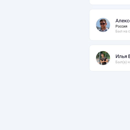
Алекс
Россия
Был на 
Илья 
Был(а) н