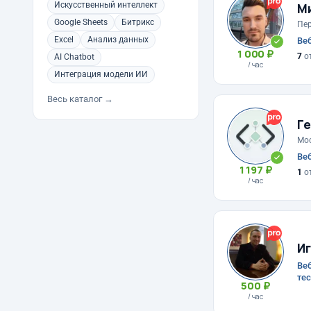
Искусственный интеллект
М
Google Sheets
Битрикс
Пе
Excel
Анализ данных
Веб
1 000 ₽
7
о
AI Chatbot
/ час
Интеграция модели ИИ
Весь каталог →
Ге
Мо
Веб
1 197 ₽
1
о
/ час
Иг
Веб
те
500 ₽
/ час