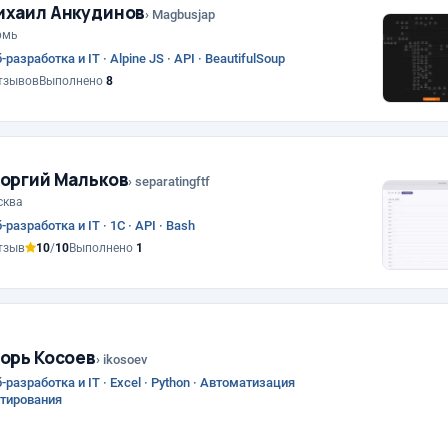
ихаил Анкудинов
› Magbusjap
рмь
-разработка и IT · Alpine JS · API · BeautifulSoup
тзывов
Выполнено
8
оргий Мальков
› separatingftf
сква
-разработка и IT · 1С · API · Bash
тзыв
10
/
10
Выполнено
1
орь Косоев
› ikosoev
-разработка и IT · Excel · Python · Автоматизация
стирования