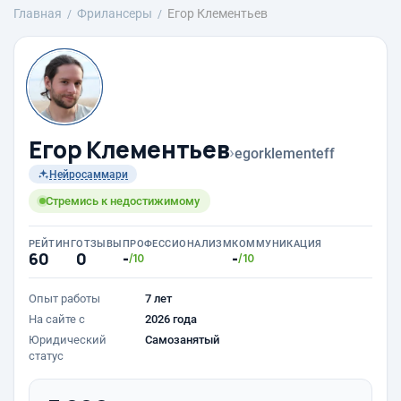
Главная
Фрилансеры
Егор Клементьев
Егор Клементьев
›
egorklementeff
Нейросаммари
Стремись к недостижимому
РЕЙТИНГ
ОТЗЫВЫ
ПРОФЕССИОНАЛИЗМ
КОММУНИКАЦИЯ
60
0
-
-
/10
/10
Опыт работы
7 лет
На сайте с
2026 года
Юридический
Самозанятый
статус