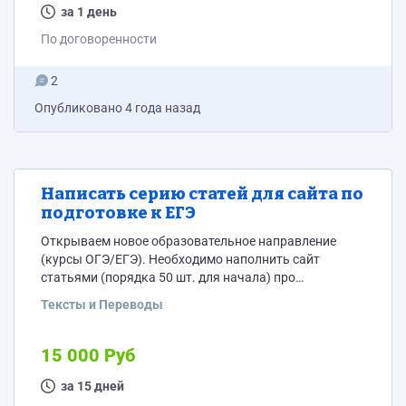
за 1 день
По договоренности
2
Опубликовано
4 года назад
Написать серию статей для сайта по
подготовке к ЕГЭ
Открываем новое образовательное направление
(курсы ОГЭ/ЕГЭ). Необходимо наполнить сайт
статьями (порядка 50 шт. для начала) про
подготовку к разным экзаменам. Проектная работа
Тексты и Переводы
на ближайший месяц. Нужен надежный исполнитель.
Даем пробное задание (текст 1500 символов).
Тематику, ключевики и требования по Главреду
15 000 Руб
сообщу в ЛС. Задание оплачивается, если пройдет
модерацию и будет размещено на сайте. Текст
за 15 дней
должен быть интересным, а не типичным рерайтом с