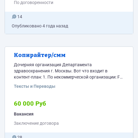
По договоренности
сайтов конкурентов.
14
Опубликовано
4 года назад
Копирайтер/смм
Дочерняя организация Департамента
здравоохранения г. Москвы. Вот что входит в
контент-план: 1. По некоммерческой организации: FB
- 5 постов в неделю Инстаграм - то же самое
Тексты и Переводы
(кросспостинг, рерайт) Telegram (сообщество) -
репосты интересных новостей (4-5 в день) 2. 2 релиза
в неделю для FB (типа мысли руководителя) 3.
60 000 Руб
Благотворительный фонд (FB, Instagram) - 1 пост в
неделю Рассчитываем на долгосрок. Оплата по ГПХ
Вакансия
Посещение...
Заключение договора
28