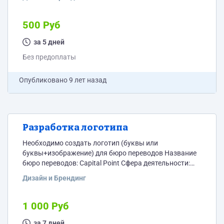
Только профессиональные дипломированные
переводчики 5) Онлайн-заказ в любое время суток, в
выходные и праздничные дни
500 Руб
за 5 дней
Без предоплаты
Опубликовано
9 лет назад
Разработка логотипа
Необходимо создать логотип (буквы или
буквы+изображение) для бюро переводов Название
бюро переводов: Capital Point Сфера деятельности:
перевод личных документов с иностранных языков.
Дизайн и Брендинг
Предпочтительные цвета: черный (графитовый/
асфальт), темно-вишневый, глухой синий, голубой
(близкий к оттенку индиго). Capital Point переводится
1 000 Руб
как "важнейший вопрос" - можно это как-то
обыграть. Можно вместо точки в слове Point сделать
за 7 дней