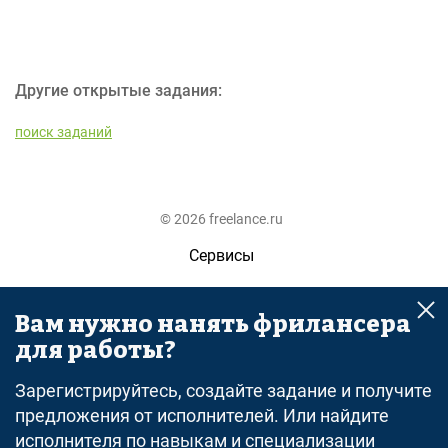
Другие открытые задания:
поиск заданий
© 2026 freelance.ru
Сервисы
Помощь
Вам нужно нанять фрилансера
Поиск
для работы?
Правила
Зарегистрируйтесь, создайте задание и получите
Оферта
предложения от исполнителей. Или найдите
исполнителя по навыкам и специализации
Политика конфиденциальности