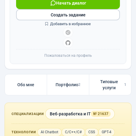
Начать диалог
Создать задание
Добавить в избранное
Пожаловаться на профиль
Типовые
Обо мне
Портфолио
2
1
услуги
Веб-разработка и IT
№ 21637
СПЕЦИАЛИЗАЦИИ
AI Chatbot
C/C++/C#
CSS
GPT-4
ТЕХНОЛОГИИ