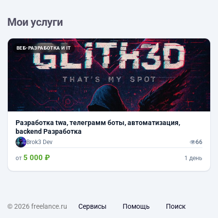
Мои услуги
ВЕБ-РАЗРАБОТКА И IT
Разработка twa, телеграмм боты, автоматизация,
backend Разработка
Brok3 Dev
66
5 000 ₽
от
1 день
© 2026 freelance.ru
Сервисы
Помощь
Поиск