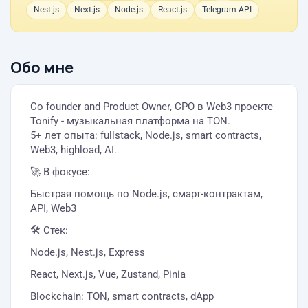
Nest.js
Next.js
Node.js
React.js
Telegram API
Обо мне
Co founder and Product Owner, CPO в Web3 проекте
Tonify - музыкальная платформа на TON.
5+ лет опыта: fullstack, Node.js, smart contracts,
Web3, highload, AI.
🚀 В фокусе:
Быстрая помощь по Node.js, смарт-контрактам,
API, Web3
🛠 Стек:
Node.js, Nest.js, Express
React, Next.js, Vue, Zustand, Pinia
Blockchain: TON, smart contracts, dApp