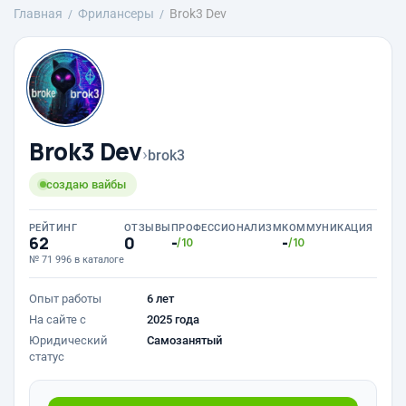
Главная
Фрилансеры
Brok3 Dev
Brok3 Dev
›
brok3
создаю вайбы
РЕЙТИНГ
ОТЗЫВЫ
ПРОФЕССИОНАЛИЗМ
КОММУНИКАЦИЯ
62
0
-
-
/10
/10
№ 71 996 в каталоге
Опыт работы
6 лет
На сайте с
2025 года
Юридический
Самозанятый
статус