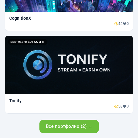
CognitionX
44
0
ВЕБ-РАЗРАБОТКА И IT
Tonify
58
0
Все портфолио (2) →