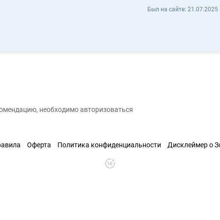
Brok3 Dev brok3 - Отзывы
Был на сайте:
21.07.2025 
ь контакт
екомендацию, необходимо авторизоваться
равила
Оферта
Политика конфиденциальности
Дисклеймер о 