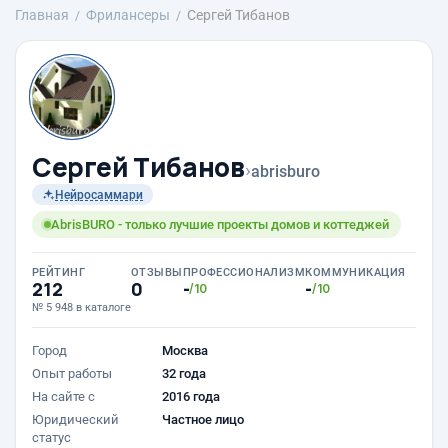
Главная
Фрилансеры
Сергей Тибанов
Сергей Тибанов
›
abrisburo
Нейросаммари
AbrisBURO - только лучшие проекты домов и коттеджей
РЕЙТИНГ
ОТЗЫВЫ
ПРОФЕССИОНАЛИЗМ
КОММУНИКАЦИЯ
212
0
-
-
/10
/10
№ 5 948 в каталоге
Город
Москва
Опыт работы
32 года
На сайте с
2016 года
Юридический
Частное лицо
статус