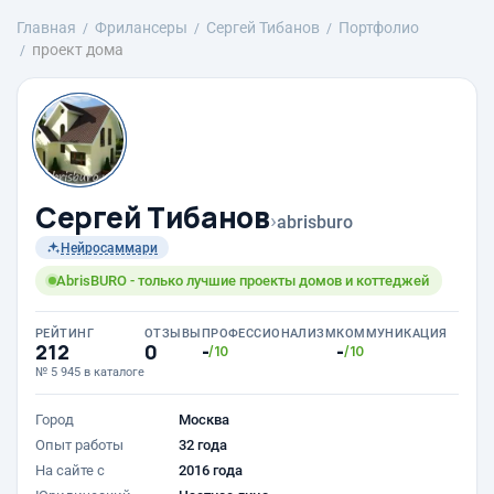
Главная
Фрилансеры
Сергей Тибанов
Портфолио
проект дома
Сергей Тибанов
›
abrisburo
Нейросаммари
AbrisBURO - только лучшие проекты домов и коттеджей
РЕЙТИНГ
ОТЗЫВЫ
ПРОФЕССИОНАЛИЗМ
КОММУНИКАЦИЯ
212
0
-
-
/10
/10
№ 5 945 в каталоге
Город
Москва
Опыт работы
32 года
На сайте с
2016 года