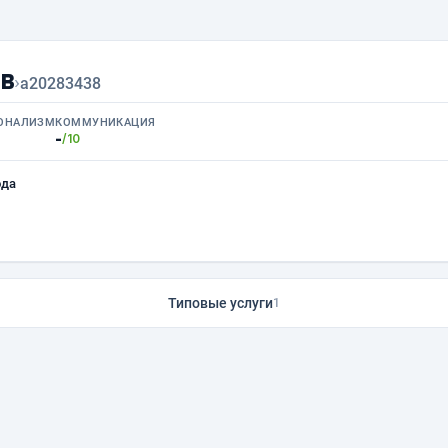
в
›
a20283438
ОНАЛИЗМ
КОММУНИКАЦИЯ
-
/10
ода
Типовые услуги
1