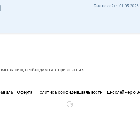
Артем Зайцев a20283438 - Отзывы
Был на сайте:
01.05.2026 
охранить контакт
екомендацию, необходимо авторизоваться
равила
Оферта
Политика конфиденциальности
Дисклеймер о 