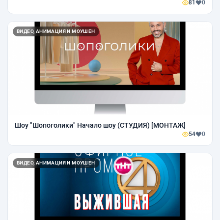
81
0
ВИДЕО, АНИМАЦИЯ И МОУШЕН
Шоу "Шопоголики" Начало шоу (СТУДИЯ) [МОНТАЖ]
54
0
ВИДЕО, АНИМАЦИЯ И МОУШЕН