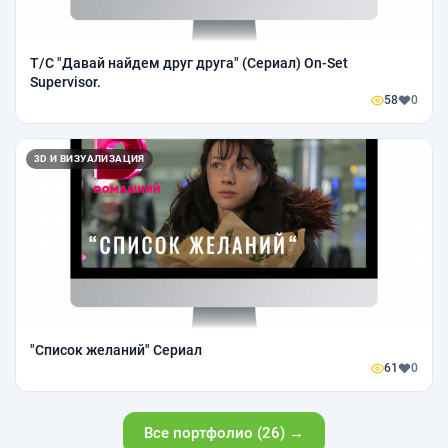
Т/С "Давай найдем друг друга" (Сериал) On-Set
Supervisor.
58
0
3D И ВИЗУАЛИЗАЦИЯ
"Список желаний" Сериал
61
0
Все портфолио (26) →