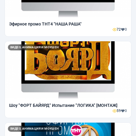
Эфирное промо ТНТ4 "НАША РАША"
72
0
ВИДЕО, АНИМАЦИЯ И МОУШЕН
Шоу "ФОРТ БАЙЯРД" Испытание "ЛОГИКА" [МОНТАЖ]
59
0
ВИДЕО, АНИМАЦИЯ И МОУШЕН