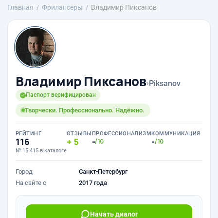
Главная
Фрилансеры
Владимир Пиксанов
Владимир Пиксанов
›
Piksanov
Паспорт верифицирован
Творчески. Профессионально. Надёжно.
РЕЙТИНГ
ОТЗЫВЫ
ПРОФЕССИОНАЛИЗМ
КОММУНИКАЦИЯ
116
5
-
-
/10
/10
№ 15 415 в каталоге
Город
Санкт-Петербург
На сайте с
2017 года
Начать диалог