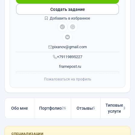
Создать задание
Добавить в избранное
pixanov@gmail.com
+79119895227
framepost.ru
Пожаловаться на профиль
Типовые
Обо мне
Портфолио
Отзывы
26
5
3
услуги
СПЕЦИАЛИЗАЦИИ