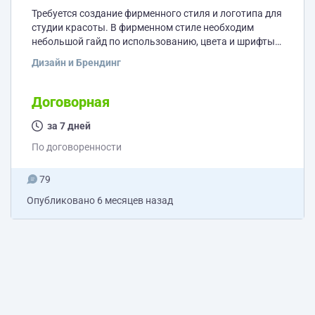
Требуется создание фирменного стиля и логотипа для
студии красоты. В фирменном стиле необходим
небольшой гайд по использованию, цвета и шрифты.
Логотип в минималистичном шрифтовом стиле,
Дизайн и Брендинг
название Maiks Более подробно предлагаю обсудить
с исполнителем. Присылайте ваши лучшие работы.
Договорная
за 7 дней
По договоренности
79
Опубликовано
6 месяцев назад