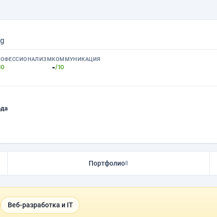
ng
РОФЕССИОНАЛИЗМ
КОММУНИКАЦИЯ
-
10
/10
ода
Портфолио
8
Веб-разработка и IT