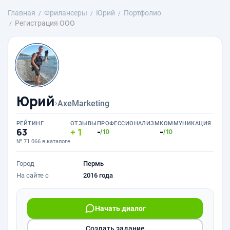
Главная
Фрилансеры
Юрий
Портфолио
Регистрация ООО
Юрий
›
AxeMarketing
РЕЙТИНГ
ОТЗЫВЫ
ПРОФЕССИОНАЛИЗМ
КОММУНИКАЦИЯ
63
1
-
-
/10
/10
№ 71 066 в каталоге
Город
Пермь
На сайте с
2016 года
Начать диалог
Создать задание