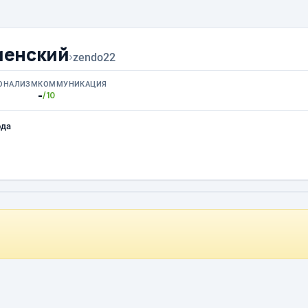
менский
›
zendo22
ОНАЛИЗМ
КОММУНИКАЦИЯ
-
/10
ода