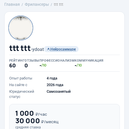
Главная
Фрилансеры
ttt ttt
ttt ttt
›
ydoat
Нейросаммари
РЕЙТИНГ
ОТЗЫВЫ
ПРОФЕССИОНАЛИЗМ
КОММУНИКАЦИЯ
60
0
-
-
/10
/10
Опыт работы
4 года
На сайте с
2026 года
Юридический
Самозанятый
статус
1 000
₽/час
30 000
₽/месяц
средняя ставка