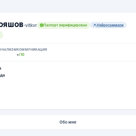
ряшов
›
vitkvr
Паспорт верифицирован
Нейросаммари
ОНАЛИЗМ
КОММУНИКАЦИЯ
-
/10
а
ода
Обо мне