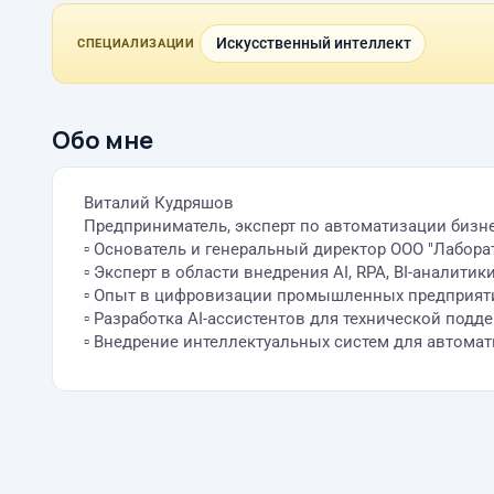
Искусственный интеллект
СПЕЦИАЛИЗАЦИИ
Обо мне
Виталий Кудряшов
Предприниматель, эксперт по автоматизации бизн
▫️ Основатель и генеральный директор ООО "Лабор
▫️ Эксперт в области внедрения AI, RPA, BI-аналит
▫️ Опыт в цифровизации промышленных предприят
▫️ Разработка AI-ассистентов для технической по
▫️ Внедрение интеллектуальных систем для автома