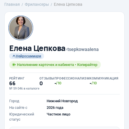
Главная
Фрилансеры
Елена Цепкова
Елена Цепкова
›
tsepkowaalena
Нейросаммари
• Наполнение карточек и кабинета • Копирайтер
РЕЙТИНГ
ОТЗЫВЫ
ПРОФЕССИОНАЛИЗМ
КОММУНИКАЦИЯ
66
0
-
-
/10
/10
№ 59 046 в каталоге
Город
Нижний Новгород
На сайте с
2026 года
Юридический
Частное лицо
статус