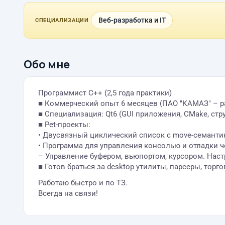
Веб-разработка и IT
СПЕЦИАЛИЗАЦИИ
Обо мне
Программист C++ (2,5 года практики)
■ Коммерческий опыт 6 месяцев (ПАО "КАМАЗ" – р
■ Специализация: Qt6 (GUI приложения, CMake, стр
■ Pet-проекты:
• Двусвязный циклический список с move-семант
• Программа для управления консолью и отладки ч
– Управление буфером, вьюпортом, курсором. Наст
■ Готов браться за desktop утилиты, парсеры, тор
Работаю быстро и по ТЗ.
Всегда на связи!