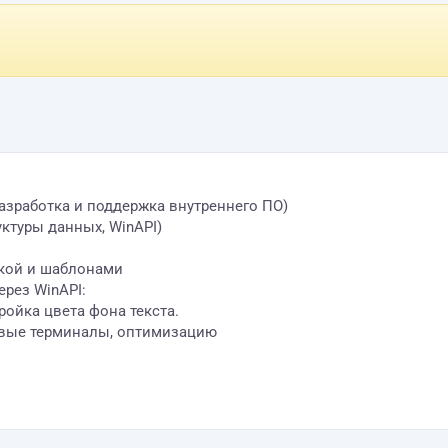
азработка и поддержка внутреннего ПО)
уктуры данных, WinAPI)
икой и шаблонами
ерез WinAPI:
ройка цвета фона текста.
говые терминалы, оптимизацию