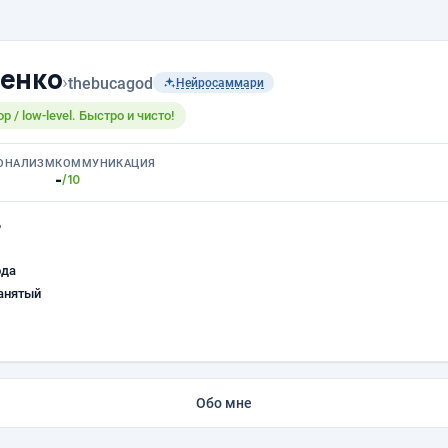
енко
›
thebucagod
Нейросаммари
op / low-level. Быстро и чисто!
ОНАЛИЗМ
КОММУНИКАЦИЯ
-
/10
ь
ода
анятый
Обо мне