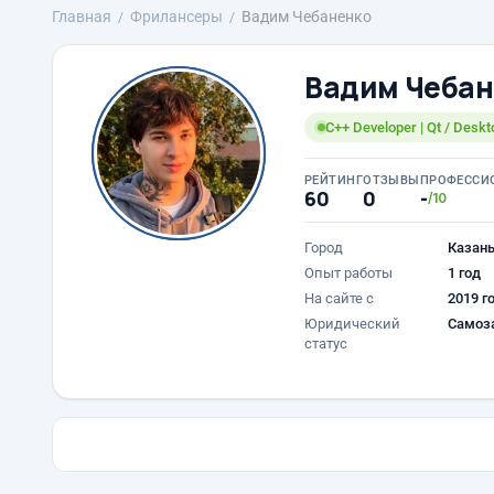
Главная
Фрилансеры
Вадим Чебаненко
Вадим Чебан
C++ Developer | Qt / Deskt
РЕЙТИНГ
ОТЗЫВЫ
ПРОФЕССИ
60
0
-
/10
Город
Казан
Опыт работы
1 год
На сайте с
2019 г
Юридический
Самоз
статус