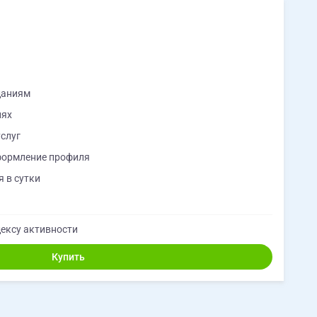
даниям
иях
слуг
формление профиля
 в сутки
ексу активности
Купить