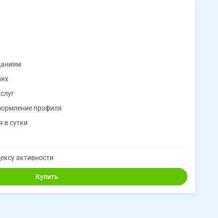
даниям
иях
слуг
формление профиля
 в сутки
ексу активности
Купить