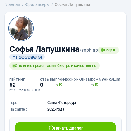
Главная
Фрилансеры
Софья Лапушкина
Софья Лапушкина
›
sophlap
Сбер ID
Нейросаммари
Стильные презентации: быстро и качественно
РЕЙТИНГ
ОТЗЫВЫ
ПРОФЕССИОНАЛИЗМ
КОММУНИКАЦИЯ
62
0
-
-
/10
/10
№ 71 938 в каталоге
Город
Санкт-Петербург
На сайте с
2025 года
Начать диалог