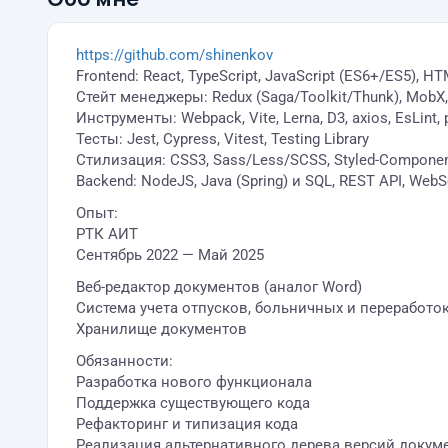
https://github.com/shinenkov
Frontend: React, TypeScript, JavaScript (ES6+/ES5), H
Стейт менеджеры: Redux (Saga/Toolkit/Thunk), MobX,
Инструменты: Webpack, Vite, Lerna, D3, axios, EsLint, p
Тесты: Jest, Cypress, Vitest, Testing Library
Стилизация: CSS3, Sass/Less/SCSS, Styled-Components
Backend: NodeJS, Java (Spring) и SQL, REST API, WebS
Опыт:
РТК АИТ
Сентябрь 2022 — Май 2025
Веб-редактор документов (аналог Word)
Система учета отпусков, больничных и переработок
Хранилище документов
Обязанности:
Разработка нового функционала
Поддержка существующего кода
Рефакторинг и типизация кода
Реализация альтернативного дерева версий докум