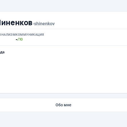
Шиненков
›
shinenkov
ОНАЛИЗМ
КОММУНИКАЦИЯ
-
/10
ода
Обо мне