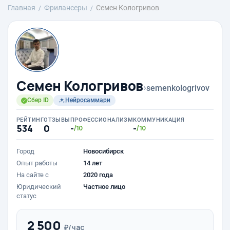
Главная
Фрилансеры
Семен Кологривов
Семен Кологривов
›
semenkologrivov
Сбер ID
Нейросаммари
РЕЙТИНГ
ОТЗЫВЫ
ПРОФЕССИОНАЛИЗМ
КОММУНИКАЦИЯ
534
0
-
-
/10
/10
Город
Новосибирск
Опыт работы
14 лет
На сайте с
2020 года
Юридический
Частное лицо
статус
2 500
₽/час