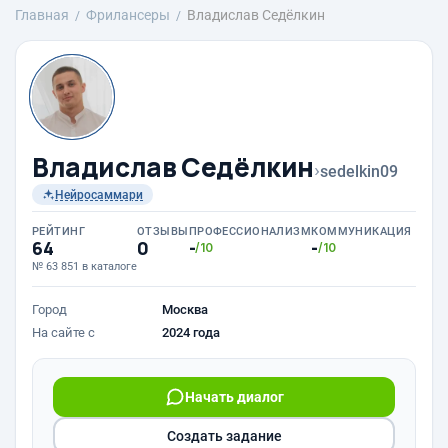
Главная
Фрилансеры
Владислав Седёлкин
Владислав Седёлкин
›
sedelkin09
Нейросаммари
РЕЙТИНГ
ОТЗЫВЫ
ПРОФЕССИОНАЛИЗМ
КОММУНИКАЦИЯ
64
0
-
-
/10
/10
№ 63 851 в каталоге
Город
Москва
На сайте с
2024 года
Начать диалог
Создать задание