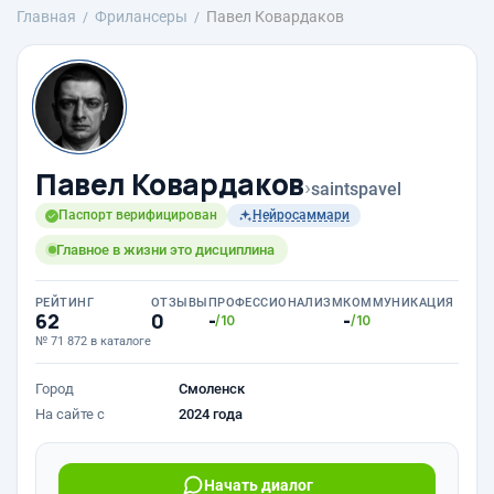
Главная
Фрилансеры
Павел Ковардаков
Павел Ковардаков
›
saintspavel
Паспорт верифицирован
Нейросаммари
Главное в жизни это дисциплина
РЕЙТИНГ
ОТЗЫВЫ
ПРОФЕССИОНАЛИЗМ
КОММУНИКАЦИЯ
62
0
-
-
/10
/10
№ 71 872 в каталоге
Город
Смоленск
На сайте с
2024 года
Начать диалог