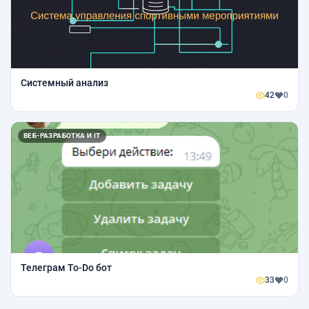
Системный анализ
42
0
ВЕБ-РАЗРАБОТКА И IT
Телеграм To-Do бот
33
0