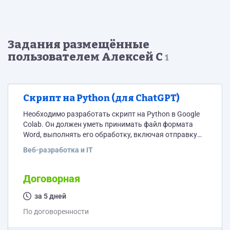
Задания размещённые
пользователем Алексей С
1
Скрипт на Python (для ChatGPT)
Необходимо разработать скрипт на Python в Google
Colab. Он должен уметь принимать файл формата
Word, выполнять его обработку, включая отправку
запросов в ChatGPT, и, в конечном итоге,
Веб-разработка и IT
формировать новый файл Word. Я предоставлю API-
ключ для ChatGPT. Скрипт должен упрощать и
сокращать текст и сходного документа.
Договорная
за 5 дней
По договоренности