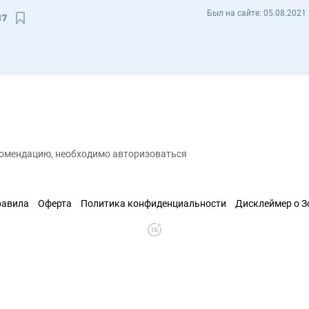
Варужан Мадоян varmado87 - Отзывы
Был на сайте:
05.08.2021 
87
Сохранить контакт
екомендацию, необходимо авторизоваться
равила
Оферта
Политика конфиденциальности
Дисклеймер о 