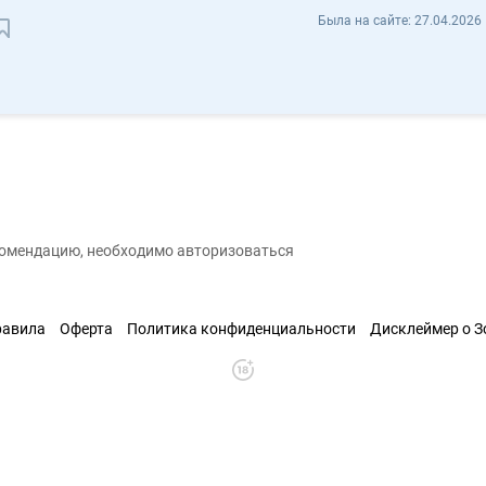
Ольга Шилова shilova349 - Отзывы
Была на сайте:
27.04.2026 
Сохранить контакт
екомендацию, необходимо авторизоваться
равила
Оферта
Политика конфиденциальности
Дисклеймер о 