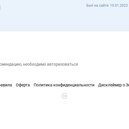
Ramil Magomedov remri - Отзывы
Был на сайте:
10.01.2023 
охранить контакт
екомендацию, необходимо авторизоваться
равила
Оферта
Политика конфиденциальности
Дисклеймер о 