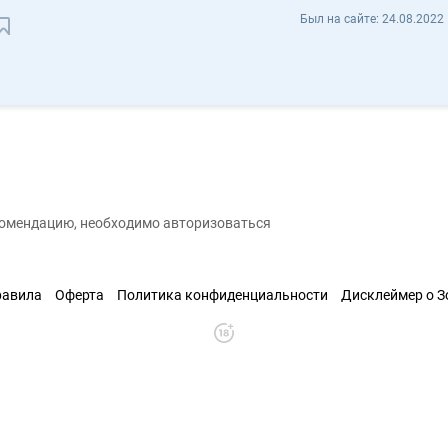
mylodate design mylodate - Отзывы
Был на сайте:
24.08.2022 
Сохранить контакт
екомендацию, необходимо авторизоваться
равила
Оферта
Политика конфиденциальности
Дисклеймер о 