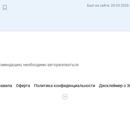
Анастасия Булгак mus2411 - Отзывы
Был на сайте:
29.03.2026 
Сохранить контакт
екомендацию, необходимо авторизоваться
равила
Оферта
Политика конфиденциальности
Дисклеймер о 